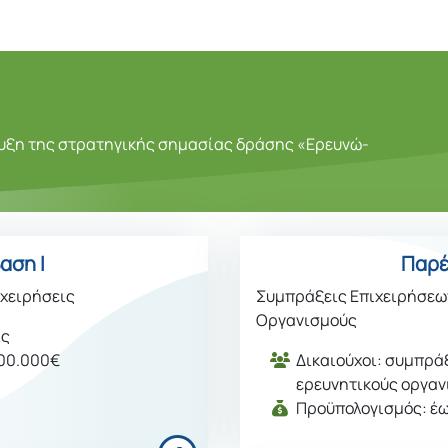
ρυξη της στρατηγικής σημασίας δράσης «Ερευνώ-
αση Ι
Παρέ
ιχειρήσεις
Συμπράξεις Επιχειρήσεω
Οργανισμούς
ις
800.000€
Δικαιούχοι: συμπράξ
ερευνητικούς οργα
Προϋπολογισμός: έω