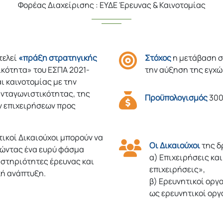
Φορέας Διαχείρισης : ΕΥΔΕ Έρευνας & Καινοτομίας
τελεί
«πράξη στρατηγικής
Στόχος
η μετάβαση σ
κότητα» του ΕΣΠΑ 2021-
την αύξηση της εγχώ
ι καινοτομίας με την
ανταγωνιστικότητας, της
Προϋπολογισμός
300
ν επιχειρήσεων προς
τικοί Δικαιούχοι μπορούν να
Οι Δικαιούχοι
της δ
ιώντας ένα ευρύ φάσμα
α) Επιχειρήσεις κα
αστηριότητες έρευνας και
επιχειρήσεις»,
κή ανάπτυξη.
β) Ερευνητικοί οργ
ως ερευνητικοί οργ