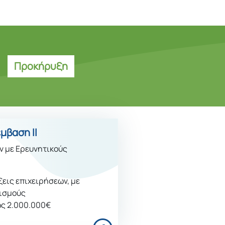
Προκήρυξη
μβαση ΙI
ν με Ερευνητικούς
εις επιχειρήσεων, με
νισμούς
ς 2.000.000€