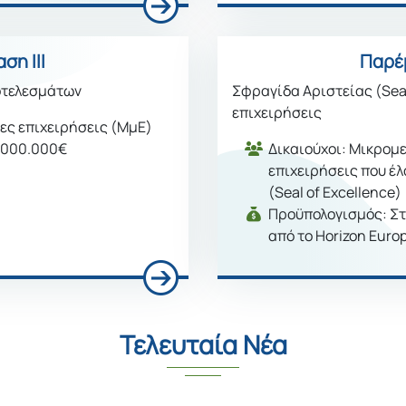
ση ΙII
Παρέ
οτελεσμάτων
Σφραγίδα Αριστείας (Seal
επιχειρήσεις
ες επιχειρήσεις (ΜμΕ)
.000.000€
Δικαιούχοι: Mικρομε
επιχειρήσεις που έ
(Seal of Excellence)
Προϋπολογισμός: Στο
από το Horizon Euro
Τελευταία Νέα